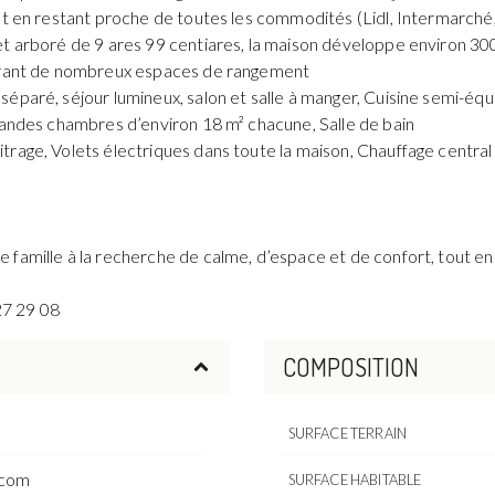
ut en restant proche de toutes les commodités (Lidl, Intermarché,
t arboré de 9 ares 99 centiares, la maison développe environ 300 
ffrant de nombreux espaces de rangement
séparé, séjour lumineux, salon et salle à manger, Cuisine semi-é
grandes chambres d’environ 18 m² chacune, Salle de bain
trage, Volets électriques dans toute la maison, Chauffage central
famille à la recherche de calme, d’espace et de confort, tout en
 27 29 08
COMPOSITION
SURFACE TERRAIN
.com
SURFACE HABITABLE