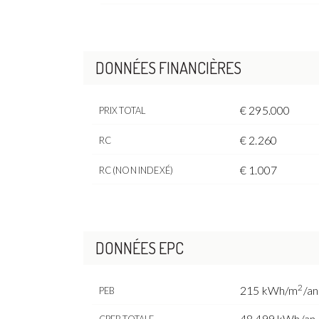
DONNÉES FINANCIÈRES
€ 295.000
PRIX TOTAL
€ 2.260
RC
€ 1.007
RC (NON INDEXÉ)
DONNÉES EPC
2
215 kWh/m
/an
PEB
48.499 kWh/an