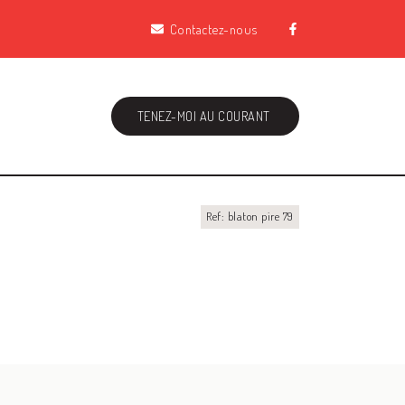
Contactez-nous
TENEZ-MOI AU COURANT
Ref: blaton pire 79