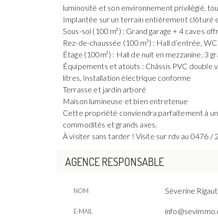
luminosité et son environnement privilégié, to
Implantée sur un terrain entièrement clôturé e
Sous-sol (100 m²) : Grand garage + 4 caves o
Rez-de-chaussée (100 m²) : Hall d’entrée, WC 
Étage (100m²) : Hall de nuit en mezzanine, 3 
Équipements et atouts : Châssis PVC double vi
litres, Installation électrique conforme
Terrasse et jardin arboré
Maison lumineuse et bien entretenue
Cette propriété conviendra parfaitement à une 
commodités et grands axes.
À visiter sans tarder ! Visite sur rdv au 0476 /
AGENCE RESPONSABLE
Séverine Rigaut
NOM
info@sevimmo
E-MAIL