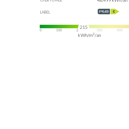
CPEB TOTALE
LABEL
215
2
kWh/m
/an