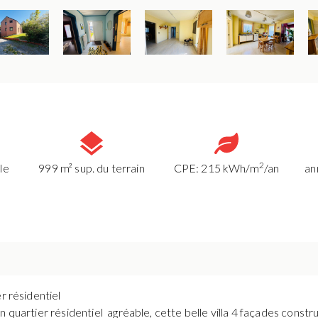
2
le
999 m² sup. du terrain
CPE: 215 kWh/m
/an
an
er résidentiel
n quartier résidentiel agréable, cette belle villa 4 façades const