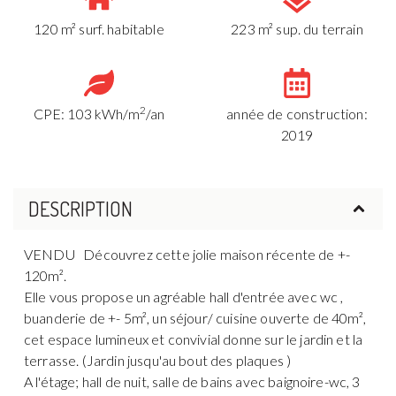
120 m² surf. habitable
223 m² sup. du terrain
2
CPE: 103 kWh/m
/an
année de construction:
2019
DESCRIPTION
VENDU Découvrez cette jolie maison récente de +-
120m².
Elle vous propose un agréable hall d'entrée avec wc ,
buanderie de +- 5m², un séjour/ cuisine ouverte de 40m²,
cet espace lumineux et convivial donne sur le jardin et la
terrasse. (Jardin jusqu'au bout des plaques )
A l'étage; hall de nuit, salle de bains avec baignoire-wc, 3