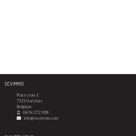
SEVIMMO
Place croix 1
7321 Harchies
Belgique
0476/272.908
info@sevimmo.com