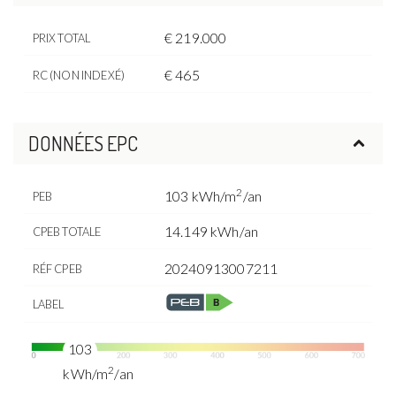
€ 219.000
PRIX TOTAL
€ 465
RC (NON INDEXÉ)
DONNÉES EPC
2
103 kWh/m
/an
PEB
14.149 kWh/an
CPEB TOTALE
20240913007211
RÉF CPEB
LABEL
103
2
kWh/m
/an