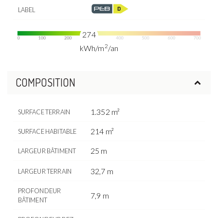
LABEL
274
2
kWh/m
/an
COMPOSITION
1.352 m²
SURFACE TERRAIN
214 m²
SURFACE HABITABLE
25 m
LARGEUR BÂTIMENT
32,7 m
LARGEUR TERRAIN
PROFONDEUR
7,9 m
BÂTIMENT