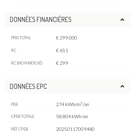
DONNÉES FINANCIÈRES
€ 299.000
PRIX TOTAL
€ 651
RC
€ 299
RC (NON INDEXÉ)
DONNÉES EPC
2
274 kWh/m
/an
PEB
58.804 kWh/an
CPEB TOTALE
20250117009480
RÉF CPEB