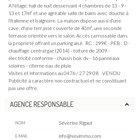
A l'étage; hall de nuit desservant 4 chambres de 13 - 9 -
13 et 17m² et une agréable salle de bains avec douche à
l'italienne et baignoire. La maison dispose aussi d'une
cave, d'une terrasse couverte de 40m², une seconde
terrasse orientée vers le salon. Accès carrossable dans
la propriété offrant un parking aisé. RC : 299€ - PEB : D -
chauffage central gaz (2014) - toiture de 2009 -
électricité conforme - chassis bois dv - 16 panneaux
solaires - citerne eau de pluie
Visites et informations au 0476 / 27 29 08 VENDU
Publicité à caractère non contractuel et ne constituant
pas une offre.
AGENCE RESPONSABLE
Séverine Rigaut
NOM
info@sevimmo.com
E-MAIL