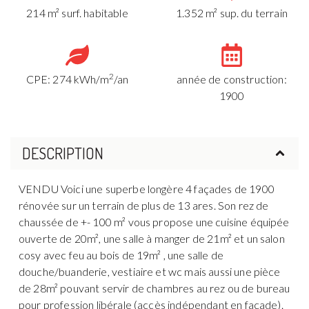
214 m² surf. habitable
1.352 m² sup. du terrain
2
CPE: 274 kWh/m
/an
année de construction:
1900
DESCRIPTION
VENDU Voici une superbe longère 4 façades de 1900
rénovée sur un terrain de plus de 13 ares. Son rez de
chaussée de +- 100 m² vous propose une cuisine équipée
ouverte de 20m², une salle à manger de 21m² et un salon
cosy avec feu au bois de 19m² , une salle de
douche/buanderie, vestiaire et wc mais aussi une pièce
de 28m² pouvant servir de chambres au rez ou de bureau
pour profession libérale (accès indépendant en façade).