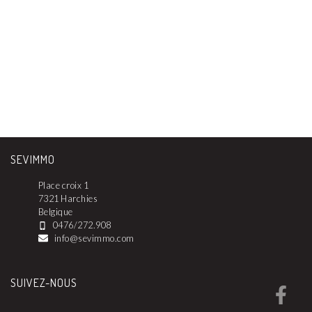
SEVIMMO
Place croix 1
7321 Harchies
Belgique
0476/272.908
info@sevimmo.com
SUIVEZ-NOUS