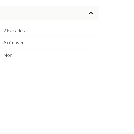
2 Façades
A rénover
Non