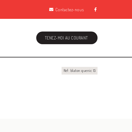
Contactez-nous
TENEZ-MOI AU COURANT
Ref: blaton quenic 15