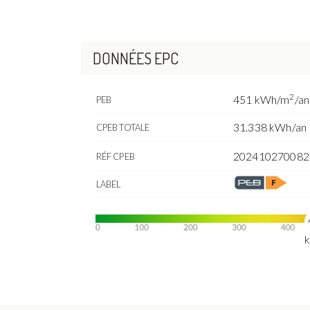
DONNÉES EPC
2
451 kWh/m
/an
PEB
31.338 kWh/an
CPEB TOTALE
202410270082
RÉF CPEB
LABEL