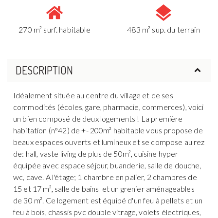
270 m² surf. habitable
483 m² sup. du terrain
DESCRIPTION
Idéalement située au centre du village et de ses
commodités (écoles, gare, pharmacie, commerces), voici
un bien composé de deux logements ! La première
habitation (n°42) de +- 200m² habitable vous propose de
beaux espaces ouverts et lumineux et se compose au rez
de: hall, vaste living de plus de 50m², cuisine hyper
équipée avec espace séjour, buanderie, salle de douche,
wc, cave. A l'étage; 1 chambre en palier, 2 chambres de
15 et 17 m², salle de bains et un grenier aménageables
de 30 m². Ce logement est équipé d'un feu à pellets et un
feu à bois, chassis pvc double vitrage, volets électriques,