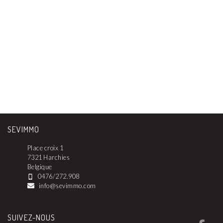
SEVIMMO
Place croix 1
7321 Harchies
Belgique
0476/272.908
info@sevimmo.com
SUIVEZ-NOUS