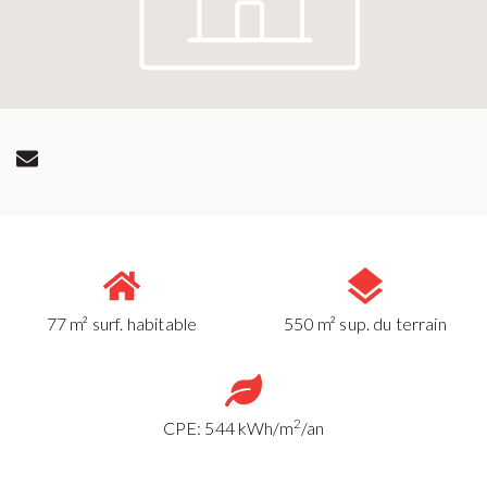
77 m² surf. habitable
550 m² sup. du terrain
2
CPE: 544 kWh/m
/an