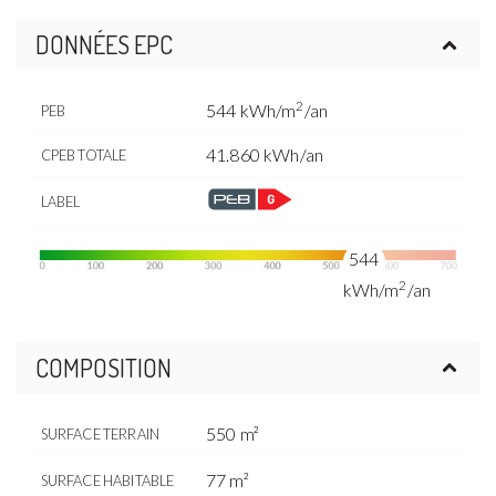
DONNÉES EPC
2
544 kWh/m
/an
PEB
41.860 kWh/an
CPEB TOTALE
LABEL
544
2
kWh/m
/an
COMPOSITION
550 m²
SURFACE TERRAIN
77 m²
SURFACE HABITABLE