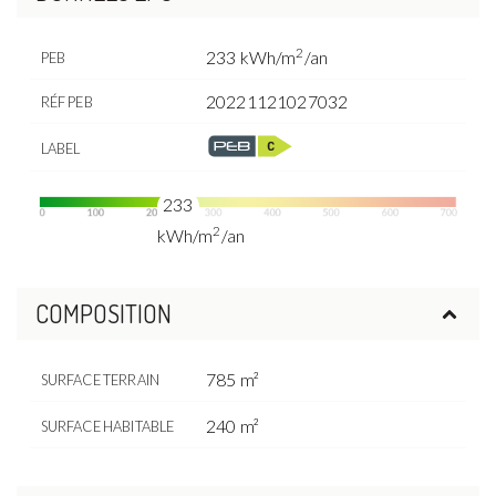
2
233 kWh/m
/an
PEB
20221121027032
RÉF PEB
LABEL
233
2
kWh/m
/an
COMPOSITION
785 m²
SURFACE TERRAIN
240 m²
SURFACE HABITABLE