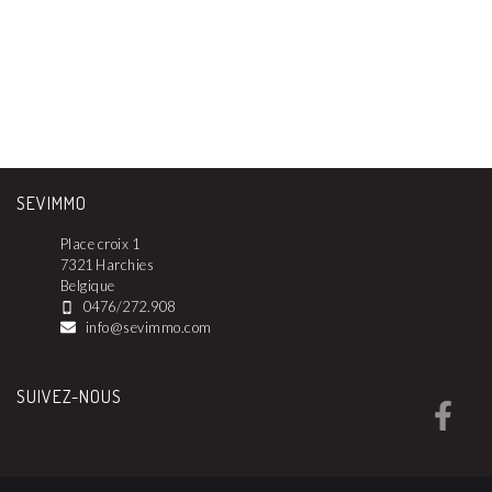
SEVIMMO
Place croix 1
7321 Harchies
Belgique
0476/272.908
info@sevimmo.com
SUIVEZ-NOUS