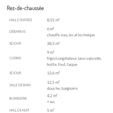
Rez-de-chaussée
8,55 m²
HALL D'ENTRÉE
6 m²
DÉBARRAS
chauffe eau, local technique
38,5 m²
SÉJOUR
9 m²
frigo/congélateur, lave vaisselle,
CUISINE
hotte, fout, taque
13,6 m²
SÉJOUR
12,5 m²
SALLE DE BAIN
douche, baignoire
4,2 m²
BUANDERIE
+ wc
5 m²
HALL DE NUIT