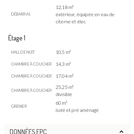
12,18 m²
extérieur, équipée en eau de
DÉBARRAS
citerne et élec
Étage 1
10,5 m²
HALL DE NUIT
14,3 m²
CHAMBRE À COUCHER
17,04 m²
CHAMBRE À COUCHER
25,25 m²
CHAMBRE À COUCHER
divisible
60 m²
GRENIER
isolé et pré aménagé
DONNÉES EPC